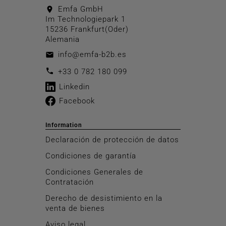
Emfa GmbH
location_on
Im Technologiepark 1
15236 Frankfurt(Oder)
Alemania
info@emfa-b2b.es
email
call
+33 0 782 180 099
Linkedin
Facebook
Information
Declaración de protección de datos
Condiciones de garantía
Condiciones Generales de
Contratación
Derecho de desistimiento en la
venta de bienes
Aviso legal