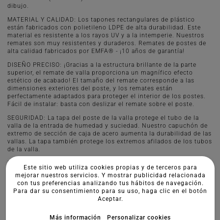
dibujo.
MATERIAL Y CALIDAD: Los tapones rectangulares de plástico
están fabricados con polietileno LDPE de alta durabilidad. Este
material es resistente a los rayos UV y a la intemperie. Nuestros
remates son muy resistentes y duraderos. Remates de postes de
alta calidad fabricados por EMFA® - ¡10 años de garantía!
DISEÑO PRECISO: ¡Gracias a la estructura brillante de la parte
superior, el remate de valla proporciona un magnífico efecto
estético de acabado! El tamaño del remate corresponde a las
dimensiones exteriores del poste, y los remates están
perfectamente adaptados para proteger el interior de los postes.
Fácil de instalar: basta con deslizar el remate sobre el poste.
SEGURIDAD: La tapa del poste de la valla protege el tubo de la
valla de la entrada de humedad y suciedad. Nuestro capuchón de
extremo de sección de caja de acero aumenta la durabilidad de las
vallas. La tapa también protege los extremos afilados de los tubos
de la valla.
MONTAJE Y APLICACIÓN: Los tapones rectangulares para postes
Este sitio web utiliza cookies propias y de terceros para
de valla se pueden utilizar en postes de valla de alambre, panel o
mejorar nuestros servicios. Y mostrar publicidad relacionada
malla. También puede utilizar la tapa de plástico para postes de
con tus preferencias analizando tus hábitos de navegación.
madera. El montaje es muy sencillo, basta con deslizar la tapa
Para dar su consentimiento para su uso, haga clic en el botón
sobre el extremo del poste de la valla. La forma de nuestro
Aceptar.
producto garantiza una fijación fiable.
Más información
Personalizar cookies