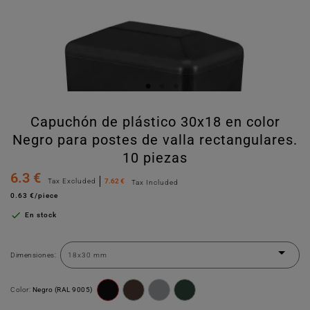
Capuchón de plástico 30x18 en color
Negro para postes de valla rectangulares.
10 piezas
6.3 €
Tax Excluded
7.62 €
Tax Included
0.63 €/piece

En stock
Dimensiones:
Color:
Negro (RAL 9005)