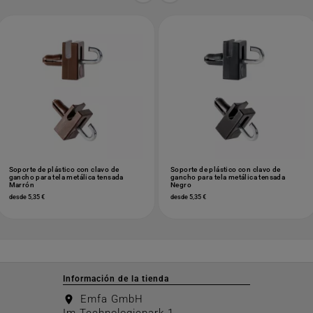
Soporte de plástico con clavo de
Soporte de plástico con clavo de
gancho para tela metálica tensada
gancho para tela metálica tensada
Marrón
Negro
desde 5,35 €
desde 5,35 €
Información de la tienda
Emfa GmbH
location_on
Im Technologiepark 1