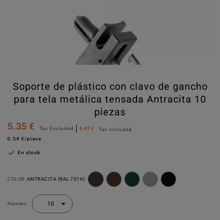
Soporte de plástico con clavo de gancho
para tela metálica tensada Antracita 10
piezas
5.35 €
Tax Excluded
6.47 €
Tax Included
0.54 €/piece

En stock
COLOR:
ANTRACITA (RAL 7016)
Número :